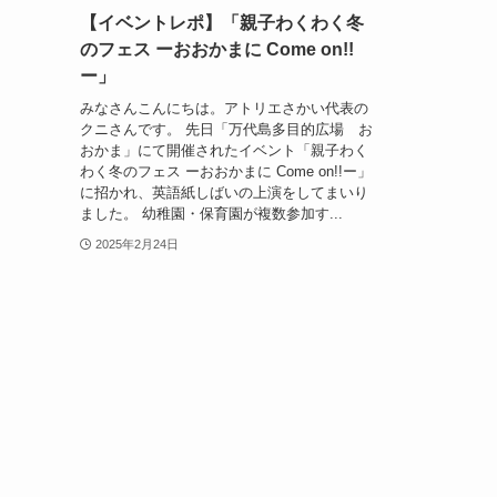
【イベントレポ】「親子わくわく冬
のフェス ーおおかまに Come on!!
ー」
みなさんこんにちは。アトリエさかい代表の
クニさんです。 先日「万代島多目的広場 お
おかま」にて開催されたイベント「親子わく
わく冬のフェス ーおおかまに Come on!!ー」
に招かれ、英語紙しばいの上演をしてまいり
ました。 幼稚園・保育園が複数参加す...
2025年2月24日