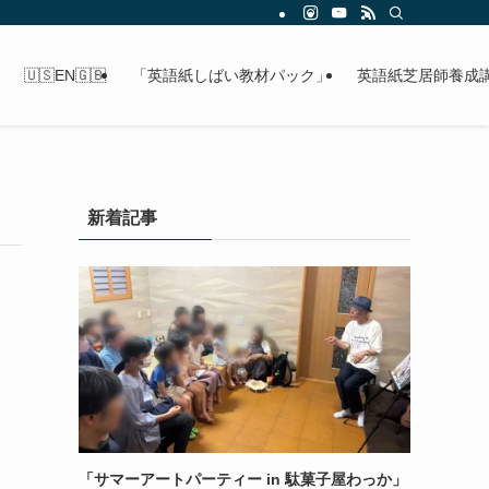
🇺🇸EN🇬🇧
「英語紙しばい教材パック」
英語紙芝居師養成
新着記事
「サマーアートパーティー in 駄菓子屋わっか」