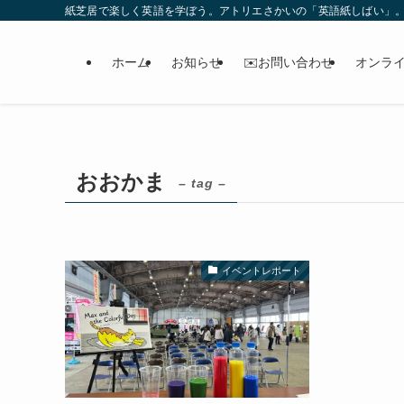
紙芝居で楽しく英語を学ぼう。アトリエさかいの「英語紙しばい」
ホーム
お知らせ
✉️お問い合わせ
オンラ
おおかま
– tag –
イベントレポート