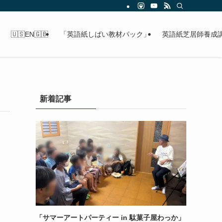
🇺🇸EN🇬🇧
「英語紙しばい教材パック」
英語紙芝居師養成
新着記事
「サマーアートパーティー in 駄菓子屋わっか」