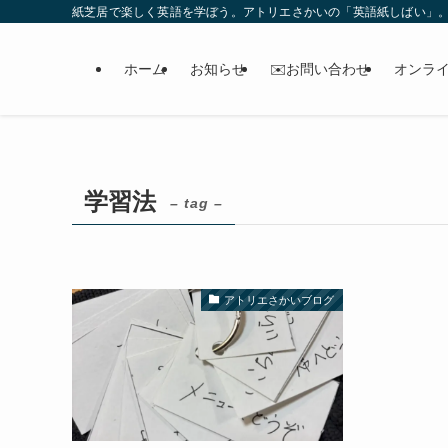
紙芝居で楽しく英語を学ぼう。アトリエさかいの「英語紙しばい」
ホーム
お知らせ
✉️お問い合わせ
オンラ
学習法
– tag –
アトリエさかいブログ