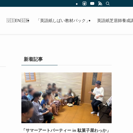
🇺🇸EN🇬🇧
「英語紙しばい教材パック」
英語紙芝居師養成
新着記事
「サマーアートパーティー in 駄菓子屋わっか」