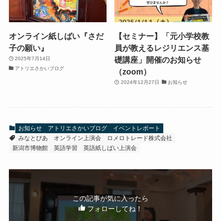
オンライン紙しばい『さだ
【セミナー】「元小学校教
子の願い』
員が教えるレジリエンス基
礎講座」開催のお知らせ
2025年7月14日
アトリエさかいブログ
（zoom）
2024年12月27日
お知らせ
お知らせ
アトリエさかいブログ
イベントレポート
みなとぴあ
オンライン上演会
ロメロトレード株式会社
新潟市博物館
英語学習
英語紙しばい上演会
この記事が気に入ったら
フォローしてね！