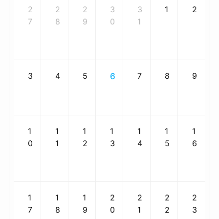
2
2
2
3
3
1
2
7
8
9
0
1
3
4
5
7
8
9
6
1
1
1
1
1
1
1
0
1
2
3
4
5
6
1
1
1
2
2
2
2
7
8
9
0
1
2
3