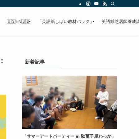
🇺🇸EN🇬🇧
「英語紙しばい教材パック」
英語紙芝居師養成
：
新着記事
「サマーアートパーティー in 駄菓子屋わっか」