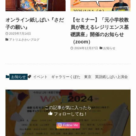
オンライン紙しばい『さだ
【セミナー】「元小学校教
子の願い』
員が教えるレジリエンス基
礎講座」開催のお知らせ
2025年7月14日
アトリエさかいブログ
（zoom）
2024年12月27日
お知らせ
お知らせ
イベント
ギャラリーくぼた
東京
英語紙しばい上演会
この記事が気に入ったら
フォローしてね！
Follow Me