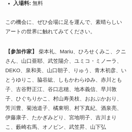
入場料:
無料
この機会に、ぜひ会場に足を運んで、素晴らしい
アートの世界に触れてみてください。
【参加作家】
柴本礼、Mariu、ひろせくみこ、クニ
さん、山口亜耶、武笠陽介、ユミコ・ミノーラ、
DEKO、泉和美、山口朝子、りゅう、青木初彦、い
とうゆりこ、脇谷紘、しもかわらゆみ、赤川とも
子、古谷野正江、谷口志穂、地本義信、早川敦
子、ひぐちりかこ、村山寿美枝、おおぶかおり、
芳川豊、菊池道子、橘東明、村下真紀、酒泉亮、
伊藤康子、たかぎみどり、宮地明子、吉川まり
こ、藪崎右馬、オノビン、武笠昇、山下弘