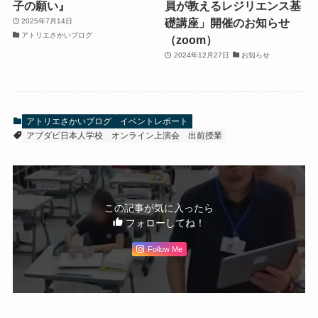
子の願い』
員が教えるレジリエンス基
礎講座」開催のお知らせ
2025年7月14日
アトリエさかいブログ
（zoom）
2024年12月27日
お知らせ
アトリエさかいブログ
イベントレポート
アブダビ日本人学校
オンライン上演会
出前授業
この記事が気に入ったら
フォローしてね！
Follow Me