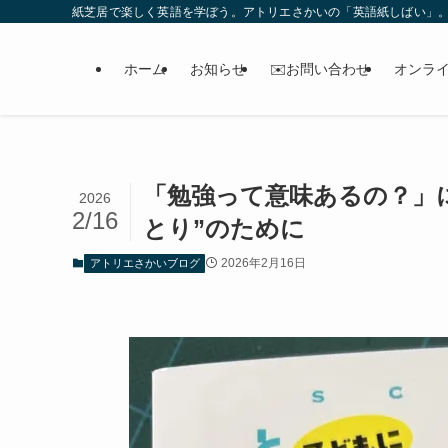
紙芝居で楽しく英語を学ぼう。アトリエさかいの「英語紙しばい」
ホーム
お知らせ
✉️お問い合わせ
オンラ
「勉強って意味あるの？」
2026
2/16
とり”のために
2026年2月16日
アトリエさかいブログ