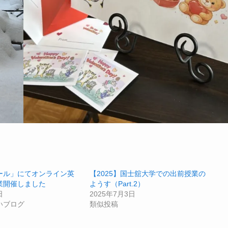
ール」にてオンライン英
【2025】国士舘大学での出前授業の
業開催しました
ようす（Part.2）
日
2025年7月3日
いブログ
類似投稿