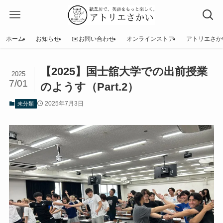
ホーム
お知らせ
✉️お問い合わせ
オンラインストア
アトリエさか
【2025】国士舘大学での出前授業
2025
7/01
のようす（Part.2）
2025年7月3日
未分類